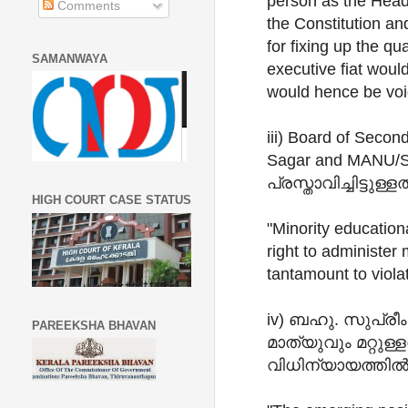
person as the Headm
Comments
the Constitution an
for fixing up the qu
SAMANWAYA
executive fiat would
would hence be voi
iii) Board of Secon
Sagar and MANU/
പ്രസ്താവിച്ചിട്ടുള്
HIGH COURT CASE STATUS
"Minority educationa
right to administer 
tantamount to violat
iv) ബഹു. സുപ്ര
PAREEKSHA BHAVAN
മാത്യുവും മറ്റുള
വിധിന്യായത്തിൽ ത