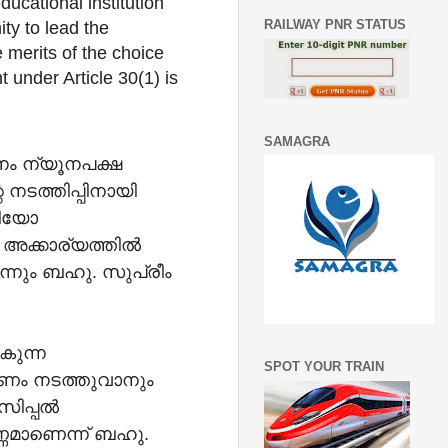
ucational institution
RAILWAY PNR STATUS
ty to lead the
e merits of the choice
ht under Article 30(1) is
SAMAGRA
നം ന്യൂനപക്ഷ
നടത്തിപ്പിനായി
റിയോ
 അക്കാര്യത്തിൽ
നും ബഹു. സുപ്രീം
കുന്ന
SPOT YOUR TRAIN
രണം നടത്തുവാനും
സിപ്പൽ
്ണമാണെന്ന് ബഹു.