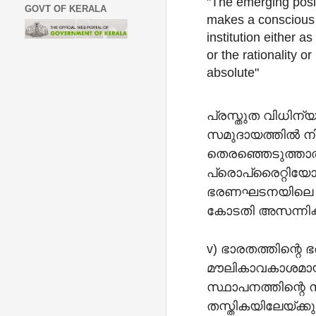
"The emerging posit
GOVT OF KERALA
makes a conscious c
institution either a
or the rationality or
absolute"
പ്രസ്തുത വിധിന
സമുദായത്തിൽ നിന
തെരഞ്ഞെടുത്താൽ,
പ്രൊപ്രൈറ്റിയോ
ഭരണഘടനയിലെ അനു
കോടതി അസന്നിഗ്ദ്ധ
v) ഭാരതത്തിന്റെ
മൗലികാവകാശമായ 
സ്ഥാപനത്തിന്റെ 
തസ്തികയിലേയ്ക്ക