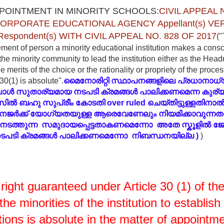
OINTMENT IN MINORITY SCHOOLS:
CIVIL APPEAL 
ORPORATE EDUCATIONAL AGENCY Appellant(s) V
spondent(s) WITH CIVIL APPEAL NO. 828 OF 2017
("
ment of person a minority educational institution makes a consc
the minority community to lead the institution either as the Head
e merits of the choice or the rationality or propriety of the proces
 30(1) is absolute".
മൈനോരിറ്റി സ്ഥാപനങ്ങളിലെ പ്രധാനാ
പോൾ സുതാര്യമായ നടപടി ക്രമങ്ങൾ പാലിക്കണമെന്ന കുര
ിൽ ബഹു സുപ്രീം കോടതി over ruled ചെയ്തിട്ടുള്ളതിനാൽ
നേജർക്ക് യോഗ്യതയുള്ള ആരെ
വേണേലും നിയമിക്കാവുന്നത
ം നടത്തുന്ന സമുദായപ്പെട്ടതാകണമെന്നോ അതേ സ്കൂളിൽ ജ
ടപടി ക്രമങ്ങൾ പാലിക്കണമെന്നോ
നിബന്ധനയില്ല )
)
ight guaranteed under Article 30 (1) of the
f the minorities of the institution to establi
utions is absolute in the matter of appointme