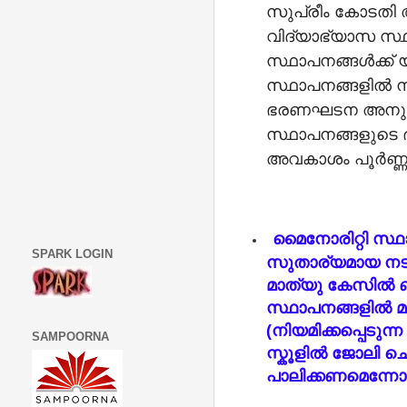
സുപ്രീം കോടതി അസ
വിദ്യാഭ്യാസ സ്ഥ
സ്ഥാപനങ്ങൾക്ക്
സ്ഥാപനങ്ങളിൽ ന്
ഭരണഘടന അനുച്ഛേ
സ്ഥാപനങ്ങളുടെ 
അവകാശം പൂർണ്ണമ
മൈനോരിറ്റി സ്
SPARK LOGIN
സുതാര്യമായ നടപ
മാത്യു കേസിൽ ബഹ
സ്ഥാപനങ്ങളിൽ 
(നിയമിക്കപ്പെടു
SAMPOORNA
സ്കൂളിൽ ജോലി 
പാലിക്കണമെന്ന