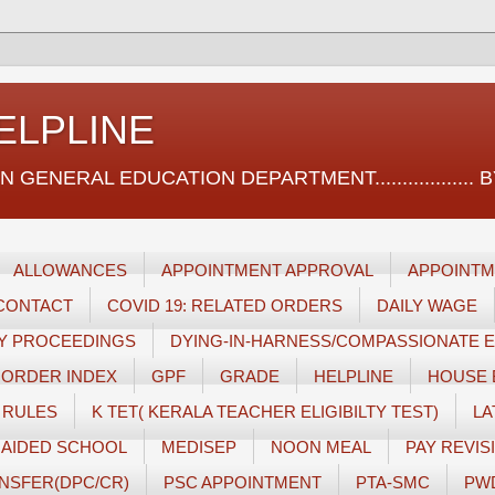
ELPLINE
ERAL EDUCATION DEPARTMENT.................. BY സ
ALLOWANCES
APPOINTMENT APPROVAL
APPOINTM
CONTACT
COVID 19: RELATED ORDERS
DAILY WAGE
RY PROCEEDINGS
DYING-IN-HARNESS/COMPASSIONATE
 ORDER INDEX
GPF
GRADE
HELPLINE
HOUSE 
 RULES
K TET( KERALA TEACHER ELIGIBILTY TEST)
LA
AIDED SCHOOL
MEDISEP
NOON MEAL
PAY REVISI
NSFER(DPC/CR)
PSC APPOINTMENT
PTA-SMC
PW