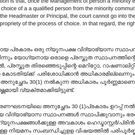
ion is that, once the Management of person a minority ed
hoice of a a qualified person from the minority communi
s the Headmaster or Principal, the court cannot go into th
 propriety of the process of choice. In that regard, the rig
്യായ പ്രകാരം ഒരു ന്യൂനപക്ഷ വിദ്യാഭ്യാസ സ്ഥാപ
്നും യോഗ്യനായ ഒരാളെ പ്രസ്തുത സ്ഥാപനത്തിന്റെ 
 പ്രസ്തുത തിരഞ്ഞെടുപ്പിന്റെ മെറിറ്റോ, റാഷണാലിറ്
 കോടതിയ്ക്ക് പരിശോധിക്കാൻ അധികാരമില്ലെന്നും
ച്ഛേദം 30(1) നൽകുന്ന അധികാരം പൂർണ്ണമാണെന്
മായി വ്യക്തമാക്കിയിട്ടുണ്ട്.
 ഭരണഘടനയിലെ അനുച്ഛേദം 30 (1)പ്രകാരം ഉറപ്പ് നൽ
വിദ്യാഭ്യാസ സ്ഥാപനങ്ങൾ സ്ഥാപിക്കുവാനും ഭ
ന്യൂനപക്ഷങ്ങൾക്കുള്ള അവകാശം ഹെഡ്മാസ്റ്റർ/പ്രിൻ
ുള്ള നിയമനം സംബന്ധിച്ചുളള വിഷയത്തിൽ പരിപൂർണ