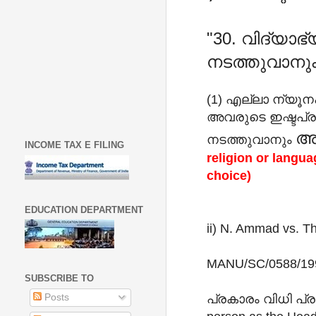
"30. വിദ്യാ
നടത്തുവാനു
(1) എല്ലാ ന്യ
അവരുടെ ഇഷ്ടപ്ര
അവ
നടത്തുവാനും
INCOME TAX E FILING
religion or langua
choice)
EDUCATION DEPARTMENT
ii) N. Ammad vs. T
MANU/SC/0588/1
SUBSCRIBE TO
പ്രകാരം വിധി പ്രസ്
Posts