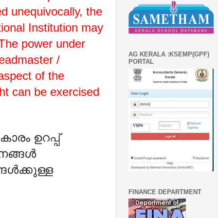
d unequivocally, the
ional Institution may
. The power under
AG KERALA :KSEMP(GPF)
Headmaster /
PORTAL
 aspect of the
ight can be exercised
ാരം ഉറപ്പ്
നങ്ങൾ
ങൾക്കുള്ള
FINANCE DEPARTMENT