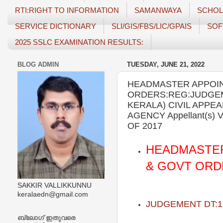
RTI:RIGHT TO INFORMATION
SAMANWAYA
SCHOL
SERVICE DICTIONARY
SLI/GIS/FBS/LIC/GPAIS
SOF
2025 SSLC EXAMINATION RESULTS:
BLOG ADMIN
TUESDAY, JUNE 21, 2022
HEADMASTER APPOIN
ORDERS:REG:JUDGEMEN
KERALA) CIVIL APPE
AGENCY Appellant(s)
OF 2017
HEADMASTER
& GOVT ORD
SAKKIR VALLIKKUNNU
keralaedn@gmail.com
JUDGEMENT DT:16
ബ്ലോഗ് ഇതുവരെ