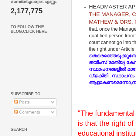
സന്ദർശിച്ചവരുടെ എണ്ണം
HEADMASTER APP
2,177,775
THE MANAGER, C
MATHEW & ORS. Re
TO FOLLOW THIS
that, once the Manage
BLOG,CLICK HERE
qualified person from 
court cannot go into th
the right under Article
തെരെഞ്ഞെടുക്കുമ്
ജയിംസ് മാത്യു കേസ
സ്ഥാപനങ്ങളിൽ മാ
വ്യക്തി , സ്ഥാപന
ആളാകണമെന്നോ,
ന
SUBSCRIBE TO
Posts
"The fundamental r
Comments
is that the right o
SEARCH
educational instit