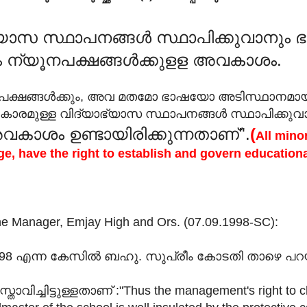
ഭ്യാസ സ്ഥാപനങ്ങൾ സ്ഥാപിക്കുവാനും
ം ന്യൂനപക്ഷങ്ങൾക്കുളള അവകാശം.
ൂനപക്ഷങ്ങൾക്കും, അവ മതമോ ഭാഷയോ അടിസ്ഥാനമ
കാരമുള്ള വിദ്യാഭ്യാസ സ്ഥാപനങ്ങൾ സ്ഥാപിക്കു
കാശം ഉണ്ടായിരിക്കുന്നതാണ്".
(
All minor
ge, have the right to establish and govern educational
he Manager, Emjay High and Ors. (07.09.1998-SC):
998 എന്ന കേസിൽ ബഹു. സുപ്രീം കോടതി താഴെ പറ
താവിച്ചിട്ടുള്ളതാണ് :"Thus the management's right to c