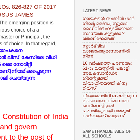
NOs. 826-827 OF 2017
LATEST NEWS
ERSUS JAMES
​ഗായകന്റെ സുബീൻ ​ഗാർ​
The emerging position is
ഗിന്റെ മരണം; സ്കൂബാ
ഡൈവിങ് ഹൃദയാഘാത
ious choice of a a
സാധ്യത കൂട്ടുമോ ?
master or Principal, the
ശ്രദ്ധിക്കേണ്ടത്
s of choice. In that regard,
സ്മാർട് ടിവി
ധ്യാപകനെ
വാങ്ങാംആമസോണിൽ
നിന്ന്
്യൻ ലിസി കേസിലെ വിധി
16 വര്‍ഷത്തെ പ്രണയം;
 മൈ നോരിറ്റി
61-ാം വയസ്സിൽ പങ്കാളി
ാണ്
.
(നിയമിക്കപ്പെടുന്ന
അലക്‌സാന്‍ഡ്ര
ോലി ചെയ്യുന്ന
ഗ്രാന്റുമായി
വിവാഹിതയായി കീനു
റീവ്‌സ്
വ്യോമപരിധി ലംഘിക്കുന്ന
മിസെെലോ വിമാനമോ
വെടിവെച്ചിട്ടാൽ
പരാതിയുമായി വരരുത്-
 Constitution of India
റഷ്യയോട് പോളണ്ട്
sh and govern
SAMETHAM:DETAILS OF
nt to the post of
ALL SCHOOLS