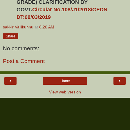
GRADE) CLARIFICATION BY
GOVT.
Circular No.108/J1/2018/GEDN
DT:08/03/2019
sakkir Vallikunnu
at
8:20 AM
Share
No comments:
Post a Comment
‹
›
Home
View web version