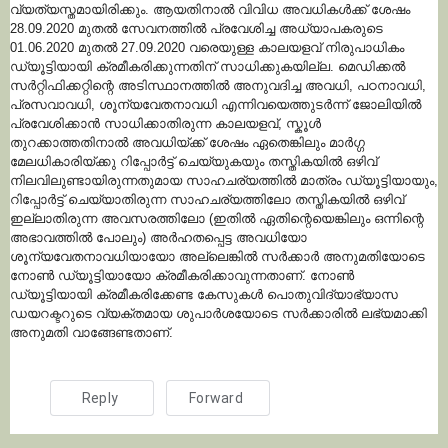
വ്യത്യസ്തമായിരിക്കും. ആയതിനാൽ വിവിധ അവധികൾക്ക് ശേഷം
28.09.2020 മുതൽ സേവനത്തിൽ പ്രവേശിച്ച അധ്യാപകരുടെ
01.06.2020 മുതൽ 27.09.2020 വരെയുള്ള കാലയളവ് നിരുപാധികം
ഡ്യൂട്ടിയായി ക്രമീകരിക്കുന്നതിന് സാധിക്കുകയില്ല. മെഡിക്കൽ
സർറ്റിഫിക്കറ്റിന്റെ അടിസ്ഥാനത്തിൽ അനുവദിച്ച അവധി, പഠനാവധി,
പ്രസവാവധി, ശൂന്യവേതനാവധി എന്നിവയെത്തുടർന്ന് ജോലിയിൽ
പ്രവേശിക്കാൻ സാധിക്കാതിരുന്ന കാലയളവ്, സ്കൂൾ
തുറക്കാത്തതിനാൽ അവധിയ്ക്ക് ശേഷം ഏതെങ്കിലും മാർഗ്ഗ
മേലധികാരിയ്ക്കു റിപ്പോർട്ട് ചെയ്യുകയും തസ്തികയിൽ ഒഴിവ്
നിലവിലുണ്ടായിരുന്നതുമായ സാഹചര്യത്തിൽ മാത്രം ഡ്യൂട്ടിയായും,
റിപ്പോർട്ട് ചെയ്യാതിരുന്ന സാഹചര്യത്തിലോ തസ്തികയിൽ ഒഴിവ്
ഇല്ലാതിരുന്ന അവസരത്തിലോ (ഇതിൽ ഏതിന്റെയെങ്കിലും ഒന്നിന്റെ
അഭാവത്തിൽ പോലും) അർഹതപ്പെട്ട അവധിയോ
ശൂന്യവേതനാവധിയായോ അല്ലെങ്കിൽ സർക്കാർ അനുമതിയോടെ
നോൺ ഡ്യൂട്ടിയായോ ക്രമീകരിക്കാവുന്നതാണ്. നോൺ
ഡ്യൂട്ടിയായി ക്രമീകരിക്കേണ്ട കേസുകൾ പൊതുവിദ്യാഭ്യാസ
ഡയറക്ടറുടെ വ്യക്തമായ ശുപാർശയോടെ സർക്കാരിൽ ലഭ്യമാക്കി
അനുമതി വാങ്ങേണ്ടതാണ്.
Reply
Forward