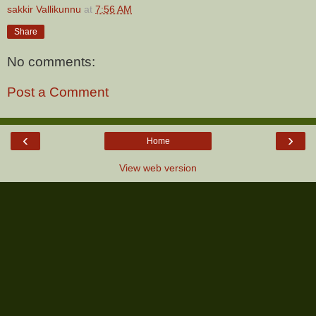
sakkir Vallikunnu
at
7:56 AM
Share
No comments:
Post a Comment
‹
›
Home
View web version